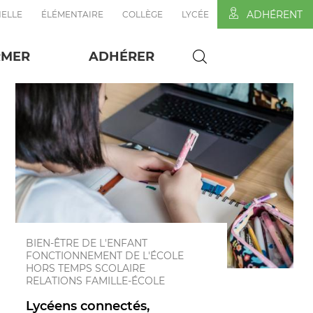
ADHÉRENT
ELLE
ÉLÉMENTAIRE
COLLÈGE
LYCÉE
RMER
ADHÉRER
BIEN-ÊTRE DE L'ENFANT
FONCTIONNEMENT DE L'ÉCOLE
HORS TEMPS SCOLAIRE
RELATIONS FAMILLE-ÉCOLE
Lycéens connectés,